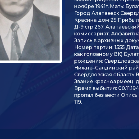
ноябре 1941г. Мать: Бу
Город Алапаевск Свердл
Красина дом 25 Прибыл 
Д-9 стр.267. Алапаевск
комиссариат. Алфавитна
Запись в архивных докум
Номер партии: 1555 Дата
как головному ВК) Булато
рождения: Свердловска
Нижне–Салдинский рай
Свердловская область В
Звание красноармеец, д
Время выбытия: 00.11.19
пропал без вести Опись 
119.