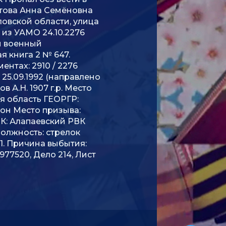
латова Анна Семёновна
овской области, улица
из УАМО 24.10.2276
ий военный
я книга 2 № 647.
ентах: 2910 / 2276
 25.09.1992 (направлено
в А.Н. 1907 г.р. Место
я область ГЕОРГР:
он Место призыва:
К: Алапаевский РВК
олжность: стрелок
41. Причина выбытия:
977520, Дело 214, Лист