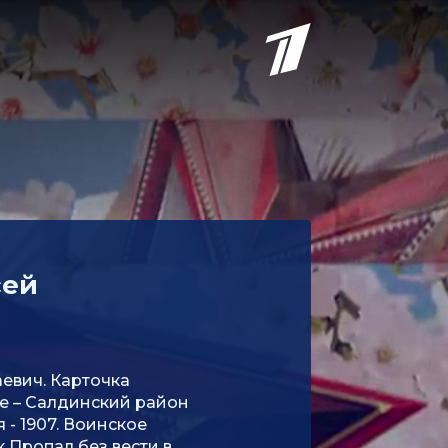
сей
евич. Карточка
е – Салдинский район
я - 1907. Воинское
 Пропал без вести в