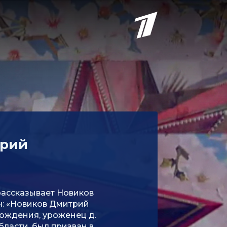
трий
рассказывает Новиков
: «Новиков Дмитрий
рождения, уроженец д.
ласти, был призван в