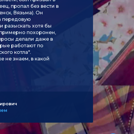
ец, пропал без вести в
енск, Вязьма). Он
а передовую
и разыскать хотя бы
 примерно похоронен,
апросы делали даже в
орые работают по
кого котла".
е не знаем, в какой
ирович
лем