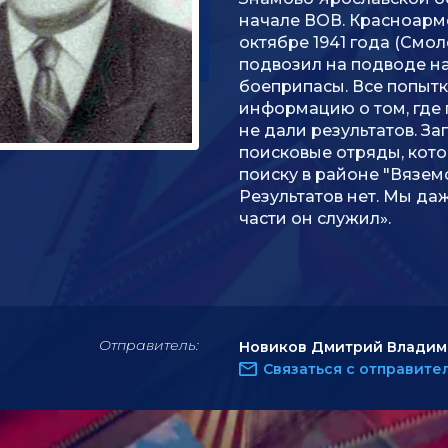
начале ВОВ. Красноарме
октябре 1941 года (Смол
подвозил на подводе н
боеприпасы. Все попытк
информацию о том, где
не дали результатов. З
поисковые отряды, кот
поиску в районе "Вяземс
Результатов нет. Мы даж
части он служил».
Отправитель:
Новиков Дмитрий Владим
Связаться с отправите