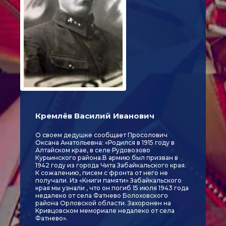
Кремлёв Василий Иванович
О своем дедушке сообщает Просолович
Оксана Анатольевна: «Родился в 1915 году в
Алтайском крае, в селе Рудовозово
Курьинского района.В армию был призван в
1942 году из города Чита Забайкальского края.
К сожалению, писем с фронта от него не
получали. Из «Книги памяти» Забайкальского
края мы узнали , что он погиб 15 июля 1943 года
недалеко от села Фатнево Болоховского
района Орловской области. Захоронен на
Кривцовском мемориале недалеко от села
Фатнево».