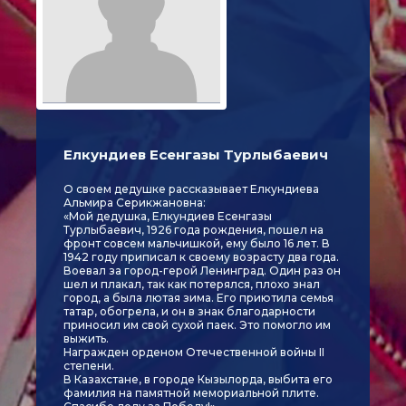
Елкундиев Есенгазы Турлыбаевич
О своем дедушке рассказывает Елкундиева
Альмира Серикжановна:
«Мой дедушка, Елкундиев Есенгазы
Турлыбаевич, 1926 года рождения, пошел на
фронт совсем мальчишкой, ему было 16 лет. В
1942 году приписал к своему возрасту два года.
Воевал за город-герой Ленинград. Один раз он
шел и плакал, так как потерялся, плохо знал
город, а была лютая зима. Его приютила семья
татар, обогрела, и он в знак благодарности
приносил им свой сухой паек. Это помогло им
выжить.
Награжден орденом Отечественной войны II
степени.
В Казахстане, в городе Кызылорда, выбита его
фамилия на памятной мемориальной плите.